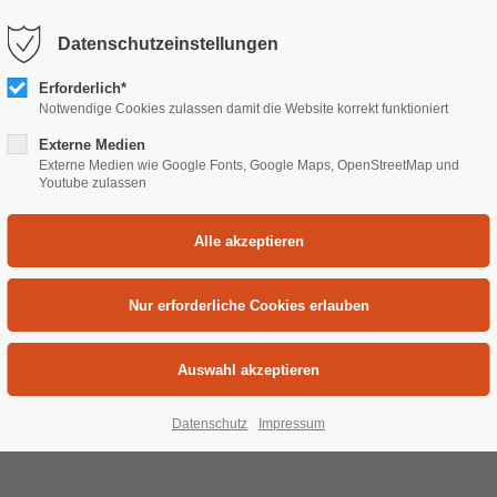
Datenschutzeinstellungen
rt
Get in touch
News
Projekte
Team
Publikationen
Erforderlich*
Notwendige Cookies zulassen damit die Website korrekt funktioniert
dolor sit amet:
Cybersteel Inc.
Externe Medien
376-293 City Road, Suite 600
Externe Medien wie Google Fonts, Google Maps, OpenStreetMap und
San Francisco, CA 94102
Youtube zulassen
h
/ 365days
Have any questions?
+44 1234 567 890
Drop us a line
port for our customers
info@yourdomain.com
8:00am - 5:00pm
(GMT +1)
Datenschutz
Impressum